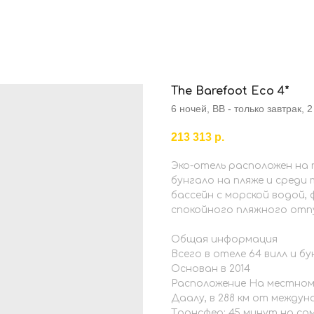
The Barefoot Eco 4*
6 ночей, BB - только завтрак, 
213 313
р.
Эко-отель расположен на
бунгало на пляже и среди
бассейн с морской водой, 
спокойного пляжного отпу
Общая информация
Всего в отеле 64 вилл и бу
Основан в 2014
Расположение На местном
Даалу, в 288 км от междун
Трансфер: 45 минут на с