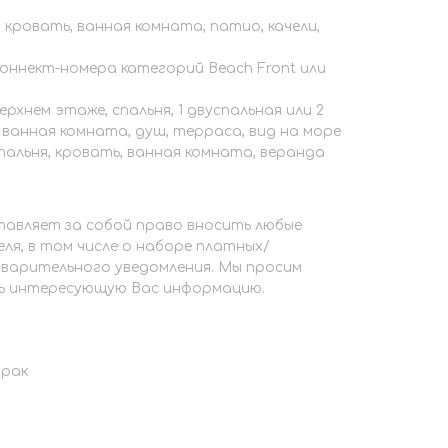
, кровать, ванная комната, патио, качели,
 2 коннект-номера категорий Beach Front или
а верхнем этаже, спальня, 1 двуспальная или 2
ванная комната, душ, терраса, вид на море
, спальня, кровать, ванная комната, веранда
авляет за собой право вносить любые
еля, в том числе о наборе платных/
дварительного уведомления. Мы просим
ь интересующую Вас информацию.
трак