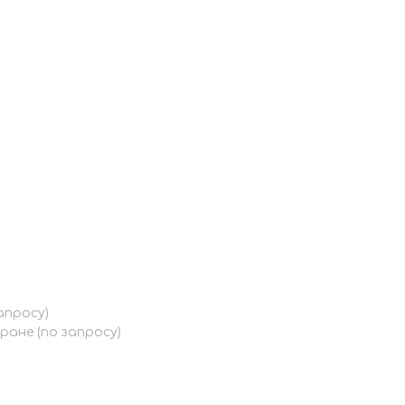
апросу)
ране (по запросу)