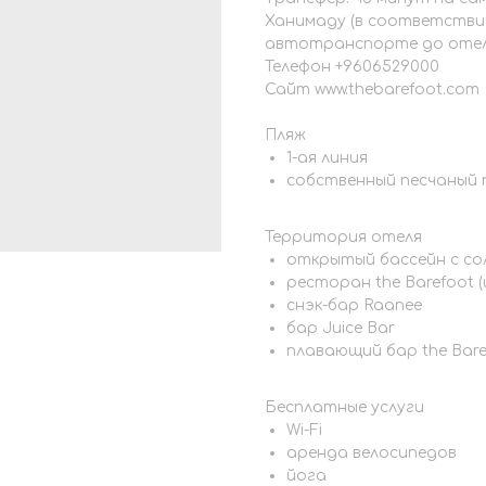
Ханимаду (в соответствии
автотранспорте до оте
Телефон +9606529000
Сайт www.thebarefoot.com
Пляж
1-ая линия
собственный песчаный 
Территория отеля
открытый бассейн с со
ресторан the Barefoot 
снэк-бар Raanee
бар Juice Bar
плавающий бар the Bare
Бесплатные услуги
Wi-Fi
аренда велосипедов
йога