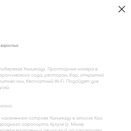
2 взрослых
 побережье Ханимаду. Просторные номера в
 тропического сада, ресторан, бар, открытый
фитнес-зал, бесплатный Wi-Fi. Подойдет для
ска.
нгало.
 населенном острове Ханимаду в атолле Хаа
ародного аэропорта Хулуле (г. Мале).
амолете внутренних авиалиний до аэропорта