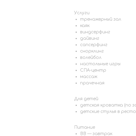
Услуги
тренажерный зал
каяк
виндсерфинг
дайвинг
сапсерфинг
снорклинг
волейбол
настольные игры
СПА-центр
массаж
прачечная
Для детей
детская кроватка (по з
детские стулья в ресто
Питание
BB — завтрак