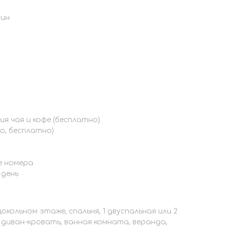
жин
я чая и кофе (бесплатно)
о, бесплатно)
е номера
 день
на цокольном этаже, спальня, 1 двуспальная или 2
диван-кровать, ванная комната, веранда,