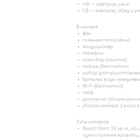
HB — завтрак, ужин
FB — завтрак, обед и у
В номере
фен
пляжные потоленца
кондиционер
телефон
мини-бар (платно)
чайник (бесплатно)
набор для приготовлени
бутылка воды (ежедневн
Wi-Fi (бесплатно)
сейф
доступно обслуживани
уборка номера: 2 раза в
Типы номеров
Beach front: 50 кв. м., 
односпальные кровати, 