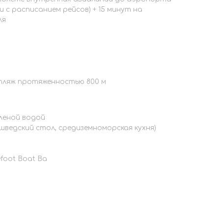
 с расписанием рейсов) + 15 минут на
ля
пляж протяженностью 800 м
леной водой
(шведский стол, средиземноморская кухня)
foot Boat Ba