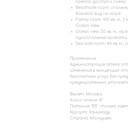
прямой доступ к пляжу
Beachside room: спальня
боковой вид на море
Family room: 100 кв. м.,
Ocean View
Ocean view: 50 кв. м., н
односпальные кровати, 
Sea side room: 44 кв. м.
Примечание
Администрация отеля ост
изменения в концепцию от
бесплатных услуг без пре
предварительно уточнят
Вылет: Москва
Класс отеля: 4*
Питание: BB - только зав
Курорт: Ханимаду
Страна: Мальдивы