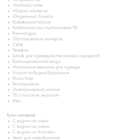
Частный пляж
Уборка номеров
Отдельный балкон
Кофеварка/чайник
Кабельное или спутниковое ТВ
Ванна/душ
Обслуживание номеров
Сейф
Телефон
Шкаф для одежды/встроенный гардероб
Бутилированная вода
Напольная вешалка для одежды
Услуга побудки/будильник
Мини-бар
Холодильник
Электрический чайник
ТВ с плоским экраном
Фен
Типы номеров
С видом на горы
С видом на океан
С видом на бассейн
Люкс для новобрачных