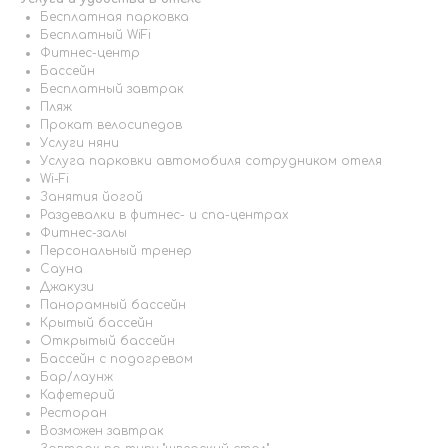
Бесплатная парковка
Бесплатный WiFi
Фитнес-центр
Бассейн
Бесплатный завтрак
Пляж
Прокат велосипедов
Услуги няни
Услуга парковки автомобиля сотрудником отеля
Wi-Fi
Занятия йогой
Раздевалки в фитнес- и спа-центрах
Фитнес-залы
Персональный тренер
Сауна
Джакузи
Панорамный бассейн
Крытый бассейн
Открытый бассейн
Бассейн с подогревом
Бар/лаунж
Кафетерий
Ресторан
Возможен завтрак