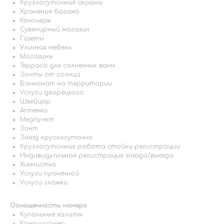
Круглосуточная охрана
Хранение багажа
Консьерж
Сувенирный магазин
Газеты
Уличная мебель
Магазины
Терраса для солнечных ванн
Зонты от солнца
Банкомат на территории
Услуги дворецкого
Швейцар
Аптечка
Медпункт
Зонт
Заезд круглосуточно
Круглосуточная работа стойки регистрации
Индивидуальная регистрация заезда/выезда
Химчистка
Услуги прачечной
Услуги глажки
Оснащенность номера
Купальные халаты
Кондиционер