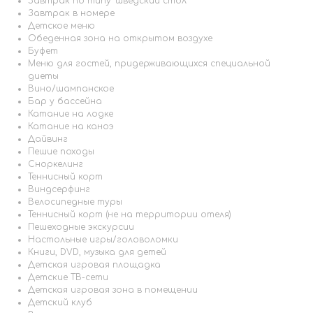
Завтрак по типу "шведский стол"
Завтрак в номере
Детское меню
Обеденная зона на открытом воздухе
Буфет
Меню для гостей, придерживающихся специальной
диеты
Вино/шампанское
Бар у бассейна
Катание на лодке
Катание на каноэ
Дайвинг
Пешие походы
Сноркелинг
Теннисный корт
Виндсерфинг
Велосипедные туры
Теннисный корт (не на территории отеля)
Пешеходные экскурсии
Настольные игры/головоломки
Книги, DVD, музыка для детей
Детская игровая площадка
Детские ТВ-сети
Детская игровая зона в помещении
Детский клуб