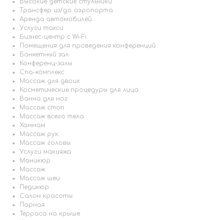
Высокие детские стульчики
Трансфер из/до аэропорта
Аренда автомобилей
Услуги такси
Бизнес-центр с Wi-Fi
Помещения для проведения конференций
Банкетный зал
Конференц-залы
Спа-комплекс
Массаж для двоих
Косметические процедуры для лица
Ванна для ног
Массаж стоп
Массаж всего тела
Хаммам
Массаж рук
Массаж головы
Услуги макияжа
Маникюр
Массаж
Массаж шеи
Педикюр
Салон красоты
Парная
Терраса на крыше