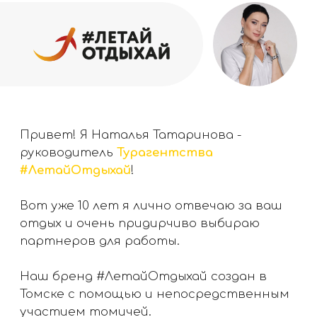
Привет! Я Наталья Татаринова -
руководитель
Турагентства
#ЛетайОтдыхай
!
Вот уже 10 лет я лично отвечаю за ваш
отдых и очень придирчиво выбираю
партнеров для работы.
Наш бренд #ЛетайОтдыхай создан в
Томске с помощью и непосредственным
участием томичей.
Мы также являемся туроператором по
внутреннму и въездному туризму.
Мы знаем, что время, проведенное в
путешествии бесценно, поэтому все
заботы по организации отдыха берем на
себя.
Индивидуальный подход к каждому
клиенту для нас не просто слова для
рекламы.
Мы действительно продумываем все до