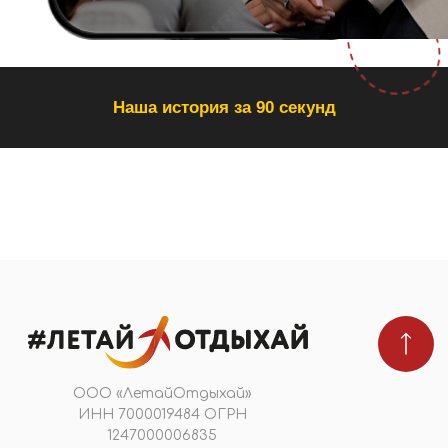
Согласие на обработку персональных данных
© 2026 #Летайотдыхай
Мы в реестре туроператоров
В031-00161-00/03736762
ПОДПИШИТЕСЬ НА НОВОСТИ
Я даю
согласие на обработку персональных
данных
в соответствии с
политикой
конфиденциальности
Подобрать тур