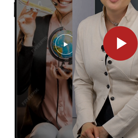
ООО «ЛетайОтдыхай»
ИНН 7000019484 ОГРН
1247000006835
+7 (495) 032-15-95
+7 (3822) 734-204
г. Москва, ул. Садовая-Самотечная, 13
стр. 1 оф. 312
г. Томск, ул. Белинского, 30
info@letayotdykhay.ru
Туры от 60 надежных туроператоров
Политика конфиденциальности
Пользовательское соглашение