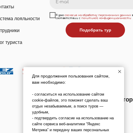
нтакты
Я даю
согласие на обработку персональных данных
стема лояльности
соответствии с
политикой конфиденциальности
Подобрать тур
трудники
ог туриста
Для продолжения пользования сайтом,
вам необходимо:
- согласиться на использование сайтом
Мы в реестре туроперато
cookie-файлов, это поможет сделать ваш
отдых незабываемым, а поиск туров —
В031-00161-00/03736762
удобным,
- подтвердить согласие на использование на
сайте сервиса веб-аналитики “Яндекс
Метрика” и передачу ваших персональных