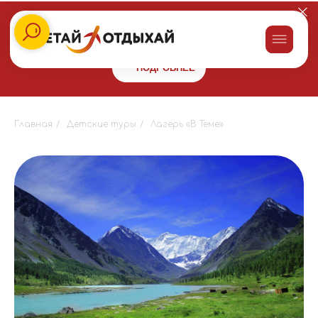
Заказывайте пироги для праздника со скидкой 10% в сети
пекарен
"Машенькины пироги"
и получайте бонус 10000 на
путешествие!
ПОДРОБНЕЕ
Главная
/
Детские туры
/
Лагерь «В Теме»