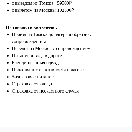
с выездом из Томска - 59500₽
ООО «ЛетайОтдыхай»
с вылетом из Москвы-102500₽
ИНН 7000019484 ОГРН
1247000006835
+7 (495) 032-15-95
+7 (3822) 734-204
В стоимость включены:
Проезд из Томска до лагеря и обратно с
г. Москва, ул. Садовая-Самотечная, 13
стр. 1 оф. 312
сопровождением
г. Томск, ул. Белинского, 30
Перелет из Москвы с сопровождением
info@letayotdykhay.ru
Питание и вода в дороге
Брендированная одежда
Проживание и активности в лагере
Туры от 60 надежных туроператоров
5-тиразовое питание
Страховка от клеща
Страховка от несчастного случая
Политика конфиденциальности
Пользовательское соглашение
Согласие на обработку персональных данных
© 2026 #Летайотдыхай