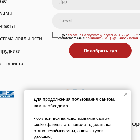
нас
зывы
нтакты
Я даю
согласие на обработку персональных данных
стема лояльности
соответствии с
политикой конфиденциальности
Подобрать тур
трудники
ог туриста
Для продолжения пользования сайтом,
вам необходимо:
- согласиться на использование сайтом
Мы в реестре туроперато
cookie-файлов, это поможет сделать ваш
отдых незабываемым, а поиск туров —
В031-00161-00/03736762
удобным,