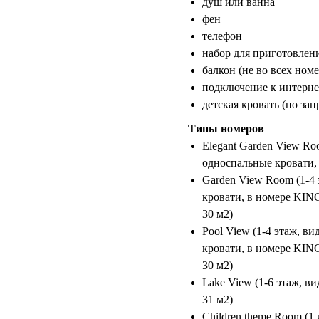
душ или ванна
фен
телефон
набор для приготовлени
балкон (не во всех номе
подключение к интерне
детская кровать (по зап
Типы номеров
Elegant Garden View Roo
односпальные кровати, б
Garden View Room (1-4 
кровати, в номере KING 
30 м2)
Pool View (1-4 этаж, в
кровати, в номере KING 
30 м2)
Lake View (1-6 этаж, ви
31 м2)
Children theme Room (1 