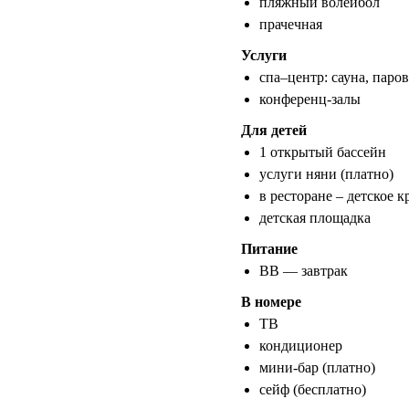
пляжный волейбол
прачечная
Услуги
спа–центр: сауна, паров
конференц-залы
Для детей
1 открытый бассейн
услуги няни (платно)
в ресторане – детское к
детская площадка
Питание
BB — завтрак
В номере
ТВ
кондиционер
мини-бар (платно)
сейф (бесплатно)