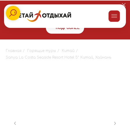
Заказывайте пироги для праздника со скидкой 10% в сети
пекарен
"Машенькины пироги"
и получайте бонус 10000 на
путешествие!
ПОДРОБНЕЕ
Главная
/
Горящие туры
/
Китай
/
Sanya La Costa Seaside Resort Hotel 5* Китай, Хайнань