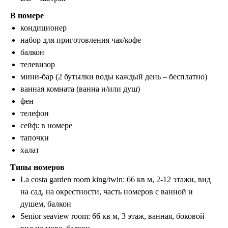
В номере
кондиционер
набор для приготовления чая/кофе
балкон
телевизор
ООО «ЛетайОтдыхай»
мини-бар (2 бутылки воды каждый день – бесплатно)
ИНН 7000019484 ОГРН
1247000006835
ванная комната (ванна и/или душ)
фен
+7 (495) 032-15-95
+7 (3822) 734-204
телефон
г. Москва, ул. Садовая-Самотечная, 13
сейф: в номере
стр. 1 оф. 312
тапочки
г. Томск, ул. Белинского, 30
халат
info@letayotdykhay.ru
Типы номеров
La costa garden room king/twin: 66 кв м, 2-12 этажи, вид
Туры от 60 надежных туроператоров
на сад, на окрестности, часть номеров с ванной и
душем, балкон
Senior seaview room: 66 кв м, 3 этаж, ванная, боковой