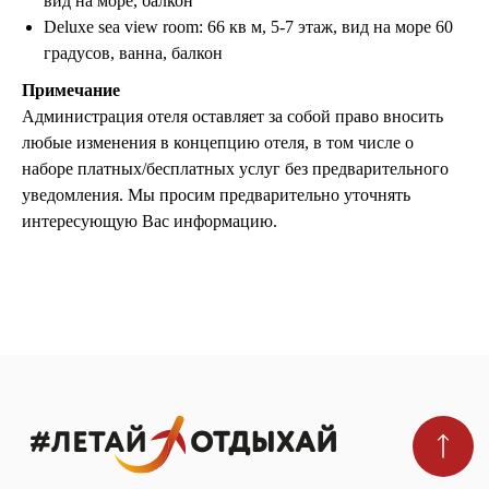
вид на море, балкон
Политика конфиденциальности
Deluxe sea view room: 66 кв м, 5-7 этаж, вид на море 60
Пользовательское соглашение
градусов, ванна, балкон
Согласие на обработку персональных данных
Примечание
© 2026 #Летайотдыхай
Администрация отеля оставляет за собой право вносить
любые изменения в концепцию отеля, в том числе о
наборе платных/бесплатных услуг без предварительного
уведомления. Мы просим предварительно уточнять
Мы в реестре туроператоров
В031-00161-00/03736762
интересующую Вас информацию.
ПОДПИШИТЕСЬ НА НОВОСТИ
Я даю
согласие на обработку персональных
данных
в соответствии с
политикой
конфиденциальности