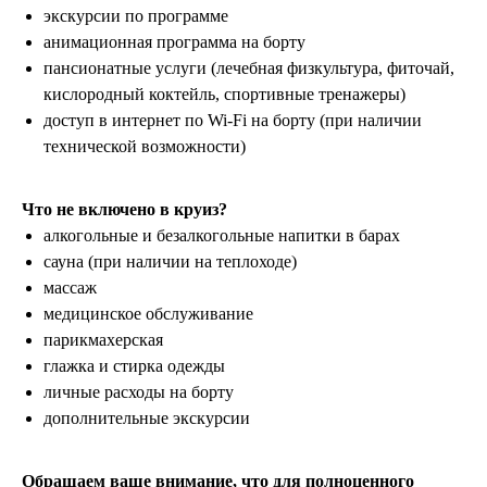
экскурсии по программе
анимационная программа на борту
пансионатные услуги (лечебная физкультура, фиточай,
кислородный коктейль, спортивные тренажеры)
доступ в интернет по Wi-Fi на борту (при наличии
технической возможности)
Что не включено в круиз?
ООО «ЛетайОтдыхай»
ИНН 7000019484 ОГРН
алкогольные и безалкогольные напитки в барах
1247000006835
сауна (при наличии на теплоходе)
массаж
+7 (495) 032-15-95
+7 (3822) 734-204
медицинское обслуживание
г. Москва, ул. Садовая-Самотечная, 13
стр. 1 оф. 312
парикмахерская
г. Томск, ул. Белинского, 30
глажка и стирка одежды
info@letayotdykhay.ru
личные расходы на борту
дополнительные экскурсии
Туры от 60 надежных туроператоров
Обращаем ваше внимание, что для полноценного