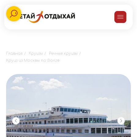
Главная
/
Круизы
/
Речные круизы
/
Круиз из Москвы по Волге