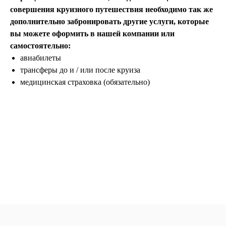
совершения круизного путешествия необходимо так же
дополнительно забронировать другие услуги, которые
вы можете оформить в нашей компании или
Политика конфиденциальности
самостоятельно:
Пользовательское соглашение
авиабилеты
Согласие на обработку персональных данных
трансферы до и / или после круиза
© 2026 #Летайотдыхай
медицинская страховка (обязательно)
Мы в реестре туроператоров
В031-00161-00/03736762
ПОДПИШИТЕСЬ НА НОВОСТИ