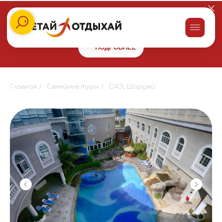
Заказывайте пироги для праздника со скидкой 10% в сети
пекарен
"Машенькины пироги"
и получайте бонус 10000 на
путешествие!
ПОДРОБНЕЕ
Главная
/
Семейные туры
/
ОАЭ, Шарджа