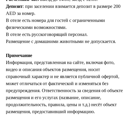
Политика конфиденциальности
Депозит
: при заселении взимается депозит в размере 200
Пользовательское соглашение
AED за номер.
Согласие на обработку персональных данных
В отеле есть номера для гостей с ограниченными
© 2026 #Летайотдыхай
физическими возможностями.
В отеле есть русскоговорящий персонал.
Размещение с домашними животными не допускается.
Мы в реестре туроператоров
Примечание
В031-00161-00/03736762
Информация, представленная на сайте, включая фото,
видео и описания объектов размещения, носит
справочный характер и не является публичной офертой,
ПОДПИШИТЕСЬ НА НОВОСТИ
может отличаться от фактической и изменяться без
предупреждения. Ответственность за сведения об объекте
размещения и его услугах (название, описание,
продолжительность, правила, цены и т.д.) несёт объект
размещения, предоставивший информацию.
Я даю
согласие на обработку персональных
данных
в соответствии с
политикой
конфиденциальности