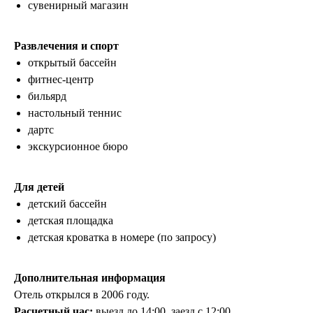
сувенирный магазин
Развлечения и спорт
открытый бассейн
фитнес-центр
бильярд
ООО «ЛетайОтдыхай»
ИНН 7000019484 ОГРН
настольный теннис
1247000006835
дартс
+7 (495) 032-15-95
+7 (3822) 734-204
экскурсионное бюро
г. Москва, ул. Садовая-Самотечная, 13
стр. 1 оф. 312
Для детей
г. Томск, ул. Белинского, 30
детский бассейн
info@letayotdykhay.ru
детская площадка
детская кроватка в номере (по запросу)
Туры от 60 надежных туроператоров
Дополнительная информация
Отель открылся в 2006 году.
Расчетный час:
выезд до 14:00, заезд с 12:00.