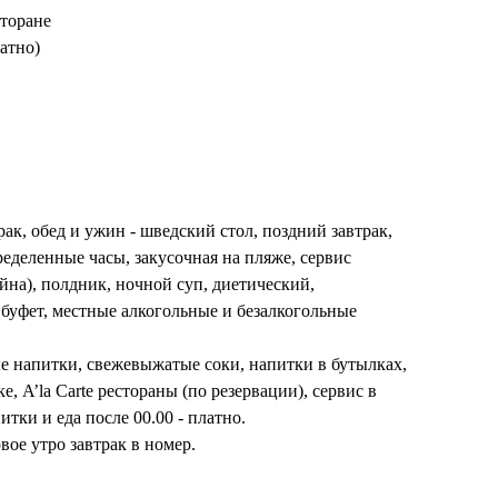
сторане
латно)
ак, обед и ужин - шведский стол, поздний завтрак,
еделенные часы, закусочная на пляже, сервис
йна), полдник, ночной суп, диетический,
 буфет, местные алкогольные и безалкогольные
 напитки, свежевыжатые соки, напитки в бутылках,
е, A’la Carte рестораны (по резервации), сервис в
итки и еда после 00.00 - платно.
вое утро завтрак в номер.