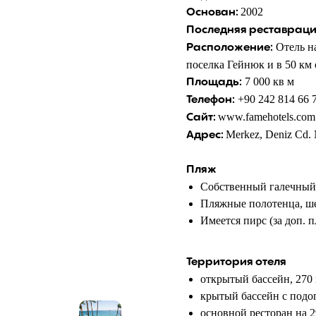
2002
Основан:
Последняя реставраци
Отель на
Расположение:
поселка Гейнюк и в 50 км
7 000 кв м
Площадь:
+90 242 814 66 7
Телефон:
www.famehotels.com
Сайт:
Merkez, Deniz Cd.
Адрес:
Пляж
Собственный галечный п
Пляжные полотенца, ше
Имеется пирс (за доп. п
Территория отеля
открытый бассейн, 270
крытый бассейн с подог
основной ресторан на 2