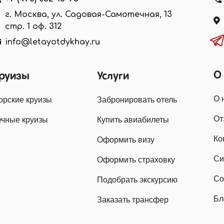
г. Москва, ул. Садовая-Самотечная, 13
стр. 1 оф. 312
info@letayotdykhay.ru
О
руизы
Услуги
О 
орские круизы
Забронировать отель
От
ечные круизы
Купить авиабилеты
Ко
Оформить визу
Си
Оформить страховку
Со
Подобрать экскурсию
Бл
Заказать трансфер