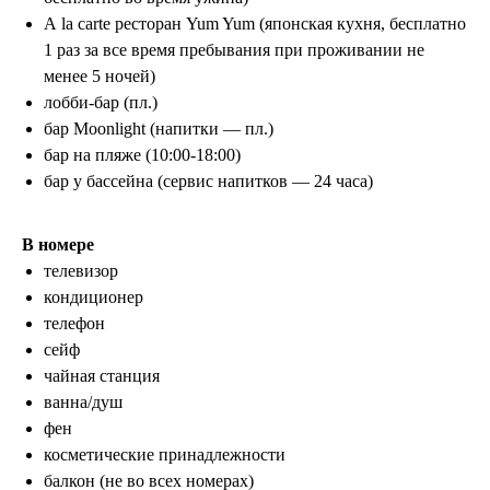
А la carte ресторан Yum Yum (японская кухня, бесплатно
1 раз за все время пребывания при проживании не
менее 5 ночей)
лобби-бар (пл.)
бар Moonlight (напитки — пл.)
ООО «ЛетайОтдыхай»
ИНН 7000019484 ОГРН
бар на пляже (10:00-18:00)
1247000006835
бар у бассейна (сервис напитков — 24 часа)
+7 (495) 032-15-95
+7 (3822) 734-204
г. Москва, ул. Садовая-Самотечная, 13
В номере
стр. 1 оф. 312
телевизор
г. Томск, ул. Белинского, 30
кондиционер
info@letayotdykhay.ru
телефон
сейф
чайная станция
Туры от 60 надежных туроператоров
ванна/душ
фен
косметические принадлежности
балкон (не во всех номерах)
Политика конфиденциальности