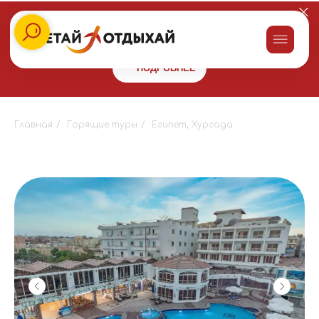
Заказывайте пироги для праздника со скидкой 10% в сети
пекарен
"Машенькины пироги"
и получайте бонус 10000 на
путешествие!
ПОДРОБНЕЕ
Главная
/
Горящие туры
/
Египет, Хургада