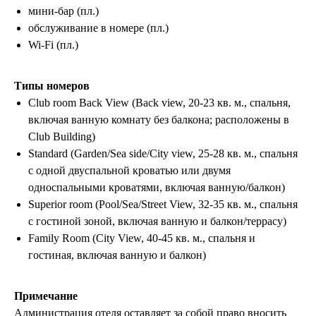
мини-бар (пл.)
Пользовательское соглашение
обслуживание в номере (пл.)
Согласие на обработку персональных данных
Wi-Fi (пл.)
© 2026 #Летайотдыхай
Типы номеров
Club room Back View (Back view, 20-23 кв. м., спальня,
Мы в реестре туроператоров
включая ванную комнату без балкона; расположены в
В031-00161-00/03736762
Club Building)
Standard (Garden/Sea side/City view, 25-28 кв. м., спальня
с одной двуспальной кроватью или двумя
односпальными кроватями, включая ванную/балкон)
ПОДПИШИТЕСЬ НА НОВОСТИ
Superior room (Pool/Sea/Street View, 32-35 кв. м., спальня
с гостиной зоной, включая ванную и балкон/террасу)
Family Room (City View, 40-45 кв. м., спальня и
гостиная, включая ванную и балкон)
Я даю
согласие на обработку персональных
данных
в соответствии с
политикой
Примечание
конфиденциальности
Администрация отеля оставляет за собой право вносить