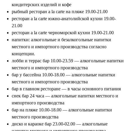
кондитерских изделий и кофе
рыбный ресторан a la carte на пляже 19.00-21.00
ресторан a la carte южно-анатолийской кухни 19.00-
21.00
ресторан a la carte черноморской кухни 19.00-21.00
напитки: алкогольные и безалкогольные напитки
ООО «ЛетайОтдыхай»
местного и импортного производства согласно
ИНН 7000019484 ОГРН
1247000006835
концепции.
лобби и террас бар 10.00-23.59 — алкогольные напитки
+7 (495) 032-15-95
+7 (3822) 734-204
местного и импортного производства
г. Москва, ул. Садовая-Самотечная, 13
бар у бассейна 10.00-18.00 — алкогольные напитки
стр. 1 оф. 312
местного и импортного производства
г. Томск, ул. Белинского, 30
бар в главном ресторане — в часы основного питания
info@letayotdykhay.ru
снек бар 24 часа — алкогольные напитки местного и
импортного производства
Туры от 60 надежных туроператоров
бар на пляже 10.00-18.00 — алкогольные напитки
местного производства
диско и караоке бар 23.00-02.00 — алкогольные
напитки местного и импортного производства