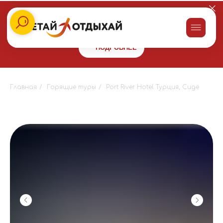
Заказывайте пироги для праздника со скидкой 10% в сети
пекарен
"Машенькины пироги"
и получайте бонус 10000 на
путешествие!
ПОДРОБНЕЕ
Главная
/
Горящие туры
/
Port River Hotel Турция, Сиде