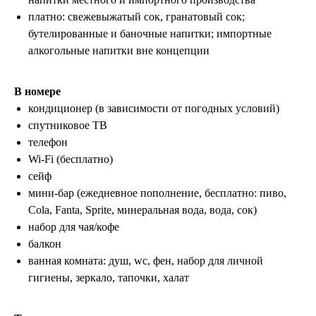
Политика конфиденциальности
платно: свежевыжатый сок, гранатовый сок;
Пользовательское соглашение
бутелированные и баночные напитки; импортные
Согласие на обработку персональных данных
алкогольные напитки вне концепции
© 2026 #Летайотдыхай
В номере
кондиционер (в зависимости от погодных условий)
спутниковое ТВ
Мы в реестре туроператоров
телефон
В031-00161-00/03736762
Wi-Fi (бесплатно)
сейф
мини-бар (ежедневное пополнение, бесплатно: пиво,
ПОДПИШИТЕСЬ НА НОВОСТИ
Cola, Fanta, Sprite, минеральная вода, вода, сок)
набор для чая/кофе
балкон
ванная комната: душ, wc, фен, набор для личной
гигиены, зеркало, тапочки, халат
Я даю
согласие на обработку персональных
данных
в соответствии с
политикой
конфиденциальности