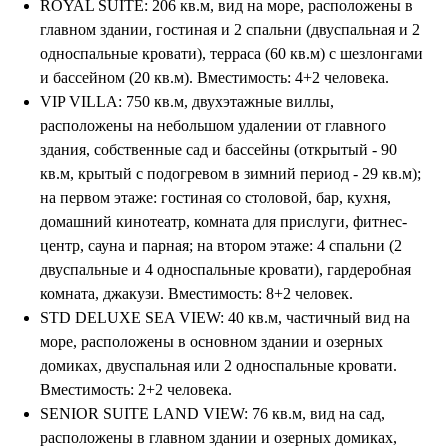
ROYAL SUITE: 206 кв.м, вид на море, расположены в
Пользовательское соглашение
главном здании, гостиная и 2 спальни (двуспальная и 2
Согласие на обработку персональных данных
односпальные кровати), терраса (60 кв.м) с шезлонгами
© 2026 #Летайотдыхай
и бассейном (20 кв.м). Вместимость: 4+2 человека.
VIP VILLA: 750 кв.м, двухэтажные виллы,
расположены на небольшом удалении от главного
здания, собственные сад и бассейны (открытый - 90
Мы в реестре туроператоров
кв.м, крытый с подогревом в зимний период - 29 кв.м);
В031-00161-00/03736762
на первом этаже: гостиная со столовой, бар, кухня,
домашний кинотеатр, комната для прислуги, фитнес-
центр, сауна и парная; на втором этаже: 4 спальни (2
ПОДПИШИТЕСЬ НА НОВОСТИ
двуспальные и 4 односпальные кровати), гардеробная
комната, джакузи. Вместимость: 8+2 человек.
STD DELUXE SEA VIEW: 40 кв.м, частичный вид на
море, расположены в основном здании и озерных
домиках, двуспальная или 2 односпальные кровати.
Вместимость: 2+2 человека.
Я даю
согласие на обработку персональных
данных
в соответствии с
политикой
SENIOR SUITE LAND VIEW: 76 кв.м, вид на сад,
конфиденциальности
расположены в главном здании и озерных домиках,