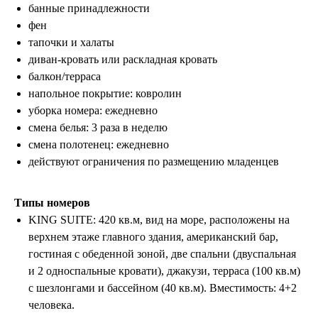
банные принадлежности
фен
тапочки и халаты
диван-кровать или раскладная кровать
балкон/терраса
ООО «ЛетайОтдыхай»
напольное покрытие: ковролин
ИНН 7000019484 ОГРН
1247000006835
уборка номера: ежедневно
смена белья: 3 раза в неделю
+7 (495) 032-15-95
+7 (3822) 734-204
смена полотенец: ежедневно
г. Москва, ул. Садовая-Самотечная, 13
действуют ограничения по размещению младенцев
стр. 1 оф. 312
г. Томск, ул. Белинского, 30
info@letayotdykhay.ru
Типы номеров
KING SUITE: 420 кв.м, вид на море, расположены на
верхнем этаже главного здания, американский бар,
Туры от 60 надежных туроператоров
гостиная с обеденной зоной, две спальни (двуспальная
и 2 односпальные кровати), джакузи, терраса (100 кв.м)
с шезлонгами и бассейном (40 кв.м). Вместимость: 4+2
человека.
Политика конфиденциальности