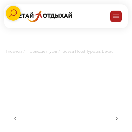
Главная
/
Горящие туры
/
Susesi Hotel Турция, Белек