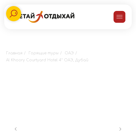
Главная
/
Горящие туры
/
ОАЭ
/
Al Khoory Courtyard Hotel 4* ОАЭ, Дубай