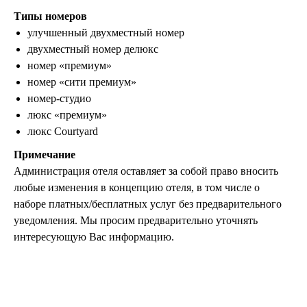
Типы номеров
улучшенный двухместный номер
ООО «ЛетайОтдыхай»
ИНН 7000019484 ОГРН
двухместный номер делюкс
1247000006835
номер «премиум»
+7 (495) 032-15-95
+7 (3822) 734-204
номер «сити премиум»
номер-студио
г. Москва, ул. Садовая-Самотечная, 13
стр. 1 оф. 312
люкс «премиум»
г. Томск, ул. Белинского, 30
люкс Courtyard
info@letayotdykhay.ru
Примечание
Администрация отеля оставляет за собой право вносить
любые изменения в концепцию отеля, в том числе о
Туры от 60 надежных туроператоров
наборе платных/бесплатных услуг без предварительного
уведомления. Мы просим предварительно уточнять
интересующую Вас информацию.
Политика конфиденциальности
Пользовательское соглашение
Согласие на обработку персональных данных
© 2026 #Летайотдыхай