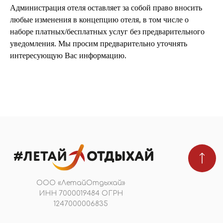
Администрация отеля оставляет за собой право вносить
© 2026 #Летайотдыхай
любые изменения в концепцию отеля, в том числе о
наборе платных/бесплатных услуг без предварительного
уведомления. Мы просим предварительно уточнять
интересующую Вас информацию.
Мы в реестре туроператоров
В031-00161-00/03736762
ПОДПИШИТЕСЬ НА НОВОСТИ
Я даю
согласие на обработку персональных
данных
в соответствии с
политикой
конфиденциальности
Подобрать тур