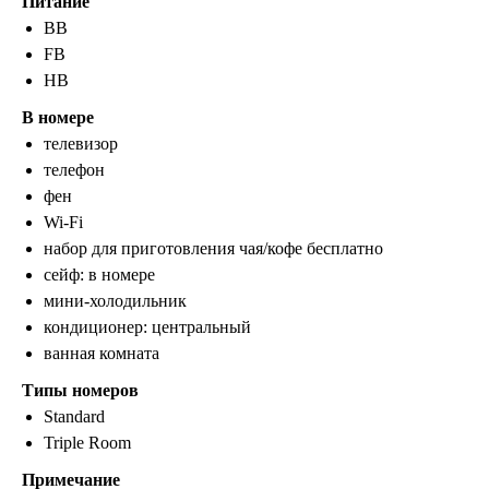
Питание
BB
FB
ООО «ЛетайОтдыхай»
HB
ИНН 7000019484 ОГРН
1247000006835
В номере
телевизор
+7 (495) 032-15-95
+7 (3822) 734-204
телефон
г. Москва, ул. Садовая-Самотечная, 13
фен
стр. 1 оф. 312
Wi-Fi
г. Томск, ул. Белинского, 30
набор для приготовления чая/кофе бесплатно
info@letayotdykhay.ru
сейф: в номере
мини-холодильник
Туры от 60 надежных туроператоров
кондиционер: центральный
ванная комната
Типы номеров
Standard
Политика конфиденциальности
Triple Room
Пользовательское соглашение
Примечание
Согласие на обработку персональных данных