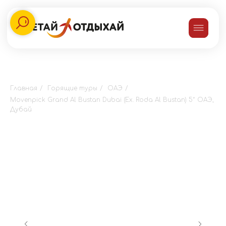
Главная
/
Горящие туры
/
ОАЭ
/
Movenpick Grand Al Bustan Dubai (Ex. Roda Al Bustan) 5* ОАЭ,
Дубай