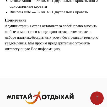
Deluxe Room — 36 кв. м. 1 двуспальная кровать или 2
односпальные кровати
Business suite — 52 кв. м. 1 двуспальная кровать
Мы в реестре туроператоров
В031-00161-00/03736762
Примечание
Администрация отеля оставляет за собой право вносить
любые изменения в концепцию отеля, в том числе о
ПОДПИШИТЕСЬ НА НОВОСТИ
наборе платных/бесплатных услуг без предварительного
уведомления. Мы просим предварительно уточнять
интересующую Вас информацию.
Я даю
согласие на обработку персональных
данных
в соответствии с
политикой
конфиденциальности
Подобрать тур