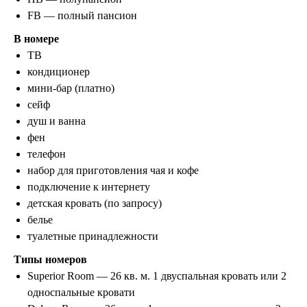
ООО «ЛетайОтдыхай»
FB — полный пансион
ИНН 7000019484 ОГРН
1247000006835
В номере
ТВ
+7 (495) 032-15-95
+7 (3822) 734-204
кондиционер
г. Москва, ул. Садовая-Самотечная, 13
стр. 1 оф. 312
мини-бар (платно)
г. Томск, ул. Белинского, 30
сейф
info@letayotdykhay.ru
душ и ванна
фен
телефон
Туры от 60 надежных туроператоров
набор для приготовления чая и кофе
подключение к интернету
детская кровать (по запросу)
белье
Политика конфиденциальности
туалетные принадлежности
Пользовательское соглашение
Типы номеров
Согласие на обработку персональных данных
Superior Room — 26 кв. м. 1 двуспальная кровать или 2
© 2026 #Летайотдыхай
односпальные кровати