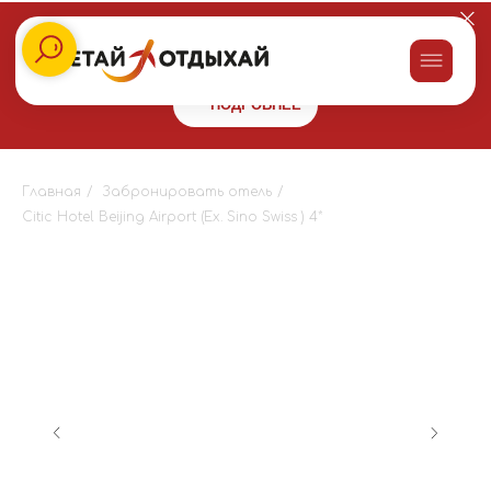
Заказывайте пироги для праздника со скидкой 10% в сети
пекарен
"Машенькины пироги"
и получайте бонус 10000 на
путешествие!
ПОДРОБНЕЕ
Главная
/
Забронировать отель
/
Citic Hotel Beijing Airport (Ex. Sino Swiss ) 4*