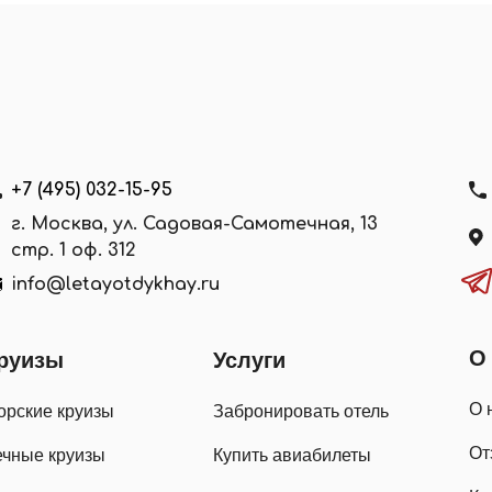
+7 (495) 032-15-95
г. Москва, ул. Садовая-Самотечная, 13
стр. 1 оф. 312
info@letayotdykhay.ru
О
руизы
Услуги
О 
орские круизы
Забронировать отель
От
ечные круизы
Купить авиабилеты