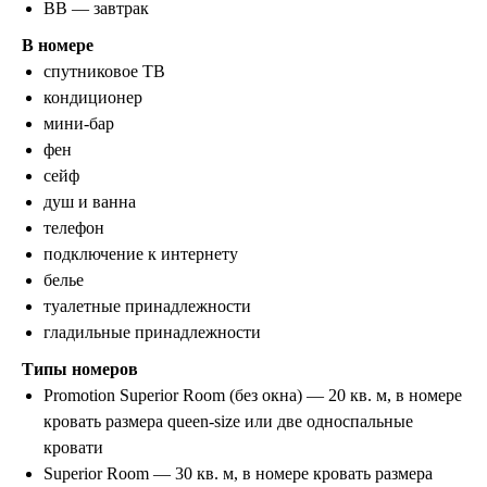
BB — завтрак
В номере
спутниковое ТВ
кондиционер
мини-бар
фен
сейф
душ и ванна
телефон
подключение к интернету
белье
туалетные принадлежности
гладильные принадлежности
Типы номеров
ООО «ЛетайОтдыхай»
Promotion Superior Room (без окна) — 20 кв. м, в номере
ИНН 7000019484 ОГРН
1247000006835
кровать размера queen-size или две односпальные
кровати
+7 (495) 032-15-95
+7 (3822) 734-204
Superior Room — 30 кв. м, в номере кровать размера