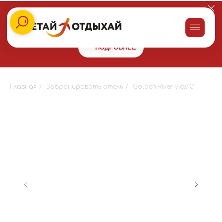
Заказывайте пироги для праздника со скидкой 10% в сети
пекарен
"Машенькины пироги"
и получайте бонус 10000 на
путешествие!
ПОДРОБНЕЕ
Главная
/
Забронировать отель
/
Golden River-view 3*