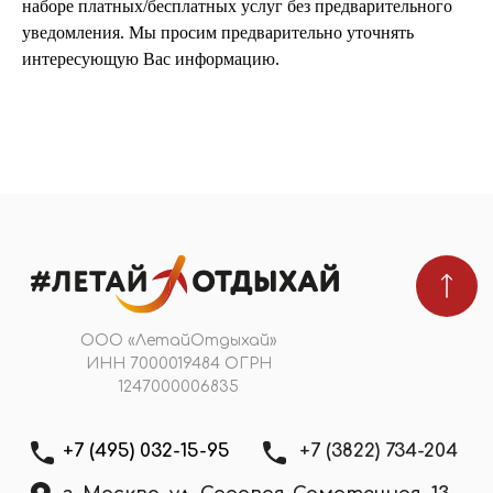
наборе платных/бесплатных услуг без предварительного
уведомления. Мы просим предварительно уточнять
ПОДПИШИТЕСЬ НА НОВОСТИ
интересующую Вас информацию.
Я даю
согласие на обработку персональных
данных
в соответствии с
политикой
конфиденциальности
Подобрать тур