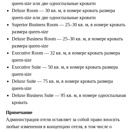
г. Москва, ул. Садовая-Самотечная, 13
queen-size или две односпальные кровати
стр. 1 оф. 312
Deluxe Room — 30 кв. м, в номере кровать размера
г. Томск, ул. Белинского, 30
queen-size или две односпальные кровати
info@letayotdykhay.ru
Superior Business Room — 25–30 кв. м, в номере кровать
размера queen-size
Туры от 60 надежных туроператоров
Deluxe Business Room — 25–30 кв. м, в номере кровать
размера queen-size
Executive Room — 32 кв. м, в номере кровать размера
queen-size
Executive Suite — 50 кв. м, в номере кровать размера
Политика конфиденциальности
Пользовательское соглашение
queen-size
Согласие на обработку персональных данных
Deluxe Suite — 75 кв. м, в номере кровать размера
© 2026 #Летайотдыхай
queen-size
Deluxe Business Suite — 95 кв. м, в номере односпальная
кровать
Примечание
Мы в реестре туроператоров
Администрация отеля оставляет за собой право вносить
В031-00161-00/03736762
любые изменения в концепцию отеля, в том числе о