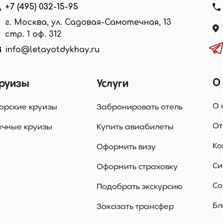
+7 (495) 032-15-95
г. Москва, ул. Садовая-Самотечная, 13
стр. 1 оф. 312
info@letayotdykhay.ru
О
руизы
Услуги
О 
орские круизы
Забронировать отель
От
ечные круизы
Купить авиабилеты
Ко
Оформить визу
Си
Оформить страховку
Со
Подобрать экскурсию
Бл
Заказать трансфер