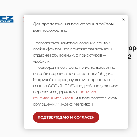
Для продолжения пользования сайтом,
вам необходимо:
- согласиться на использование сайтом
Мы в реестре туроператор
cookie-файлов, это поможет сделать ваш
отдых незабываемым, а поиск туров —
В031-00161-00/03736762
удобным,
- подтвердить согласие на использование
на сайте сервиса веб-аналитики “Яндекс
Метрика” и передачу ваших персональных
данных ООО «ЯНДЕКС» (подробные условиях
передачи содержатся в
Политике
конфиденциальности
и в пользовательском
соглашении “Яндекс Метрика”)
ПОДТВЕРЖДАЮ И СОГЛАСЕН