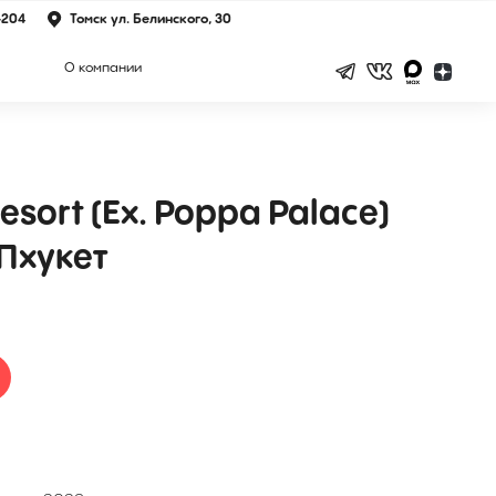
-204
Томск ул. Белинского, 30
О компании
esort (Ex. Poppa Palace)
 Пхукет