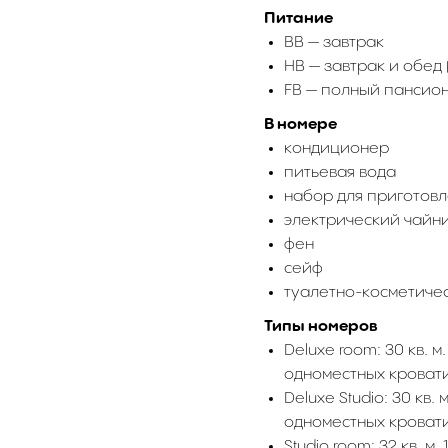
Питание
BB — завтрак
HB — завтрак и обед 
FB — полный пансио
В номере
кондиционер
питьевая вода
набор для приготовл
электрический чайн
фен
сейф
туалетно-косметиче
Типы номеров
Deluxe room: 30 кв. м
одноместных кровати:
Deluxe Studio: 30 кв.
одноместных кровати:
Studio room: 32 кв. м