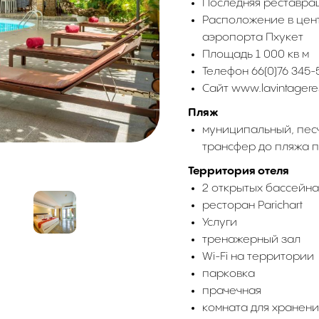
Последняя реставрац
Расположение в цент
аэропорта Пхукет
Площадь 1 000 кв м
Телефон 66(0)76 345-
Сайт www.lavintagere
Пляж
муниципальный, песч
трансфер до пляжа 
Территория отеля
2 открытых бассейна
ресторан Parichart
Услуги
тренажерный зал
Wi-Fi на территории
парковка
прачечная
комната для хранени