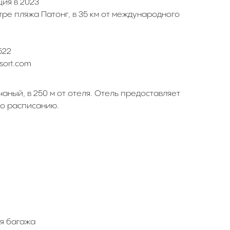
ия в 2023
ре пляжа Патонг, в 35 км от международного
522
sort.com
аный, в 250 м от отеля. Отель предоставляет
по расписанию.
я багажа