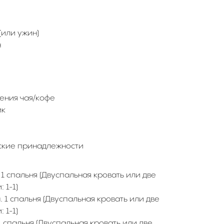
(или ужин)
н
ения чая/кофе
ик
ские принадлежности
. 1 спальня (Двуспальная кровать или две
 1-1)
 м. 1 спальня (Двуспальная кровать или две
 1-1)
. 1 спальня (Двуспальная кровать или две