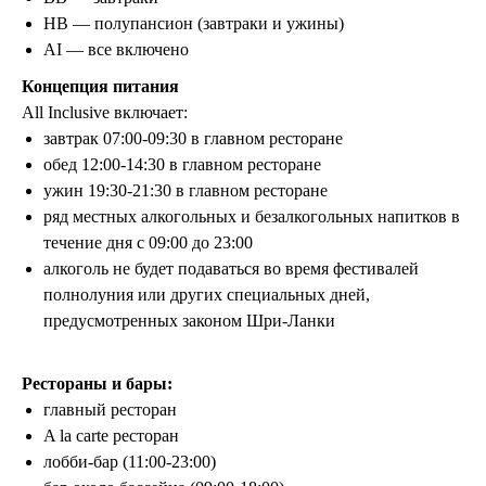
HB — полупансион (завтраки и ужины)
AI — все включено
Концепция питания
All Inclusive включает:
завтрак 07:00-09:30 в главном ресторане
обед 12:00-14:30 в главном ресторане
ужин 19:30-21:30 в главном ресторане
ряд местных алкогольных и безалкогольных напитков в
течение дня с 09:00 до 23:00
алкоголь не будет подаваться во время фестивалей
полнолуния или других специальных дней,
предусмотренных законом Шри-Ланки
Рестораны и бары:
главный ресторан
ООО «ЛетайОтдыхай»
A la carte ресторан
ИНН 7000019484 ОГРН
1247000006835
лобби-бар (11:00-23:00)