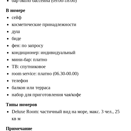
бар около бассейна (09:00-18:00)​
+7 (495) 032-15-95
+7 (3822) 734-204
В номере
г. Москва, ул. Садовая-Самотечная, 13
сейф
стр. 1 оф. 312
г. Томск, ул. Белинского, 30
косметические принадлежности
info@letayotdykhay.ru
душ
биде
фен: по запросу
Туры от 60 надежных туроператоров
кондиционер: индивидуальный
мини-бар: платно
ТВ: спутниковое
room service: платно (06.30-00.00)
Политика конфиденциальности
телефон
Пользовательское соглашение
балкон или терраса
Согласие на обработку персональных данных
набор для приготовления чая/кофе
© 2026 #Летайотдыхай
Типы номеров
Deluxe Room: частичный вид на море, макс. 3 чел., 25
кв м
Мы в реестре туроператоров
Примечание