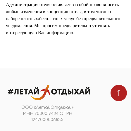
В031-00161-00/03736762
Администрация отеля оставляет за собой право вносить
любые изменения в концепцию отеля, в том числе о
наборе платных/бесплатных услуг без предварительного
уведомления. Мы просим предварительно уточнять
ПОДПИШИТЕСЬ НА НОВОСТИ
интересующую Вас информацию.
Я даю
согласие на обработку персональных
данных
в соответствии с
политикой
конфиденциальности
Подобрать тур