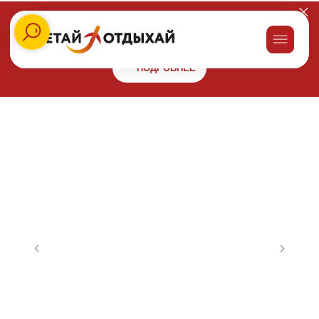
Заказывайте пироги для праздника со скидкой 10% в сети
пекарен
"Машенькины пироги"
и получайте бонус 10000 на
путешествие!
ПОДРОБНЕЕ