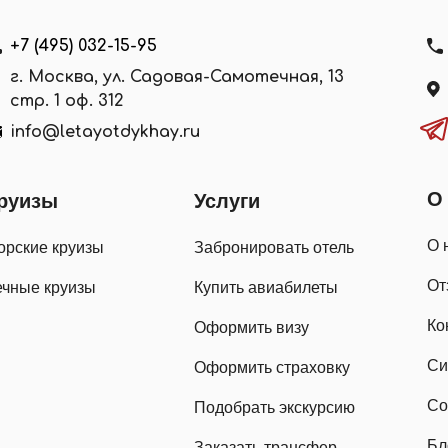
+7 (495) 032-15-95
г. Москва, ул. Садовая-Самотечная, 13
стр. 1 оф. 312
info@letayotdykhay.ru
О
руизы
Услуги
О 
орские круизы
Забронировать отель
От
ечные круизы
Купить авиабилеты
Ко
Оформить визу
Си
Оформить страховку
Со
Подобрать экскурсию
Бл
Заказать трансфер