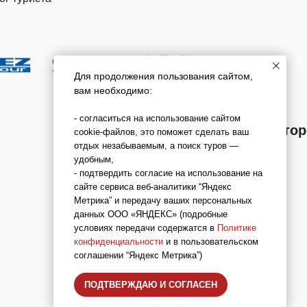
Для продолжения пользования сайтом,
вам необходимо:
- согласиться на использование сайтом
Мы в реестре туроперато
cookie-файлов, это поможет сделать ваш
отдых незабываемым, а поиск туров —
В031-00161-00/03736762
удобным,
- подтвердить согласие на использование на
сайте сервиса веб-аналитики “Яндекс
Метрика” и передачу ваших персональных
данных ООО «ЯНДЕКС» (подробные
условиях передачи содержатся в
Политике
конфиденциальности
и в пользовательском
соглашении “Яндекс Метрика”)
ПОДТВЕРЖДАЮ И СОГЛАСЕН