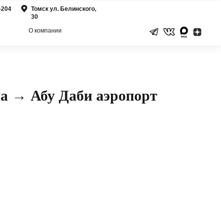
-204
Томск ул. Белинского,
30
О компании
а → Абу Даби аэропорт