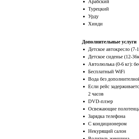
Арабский
Турецкий
Урду
Хинди
Дополнительные услуги
Детское автокресло (7-
Детское сиденье (12-36
Автолюлька (0-6 кг): б
Бесплатный WiFi
Вода без дополнително
Если рейс задерживает
2 часов
DVD-плэер
Освежающие полотенца
Зарядка телефона
С кондиционером
Некурящий салон
Водитель женщина